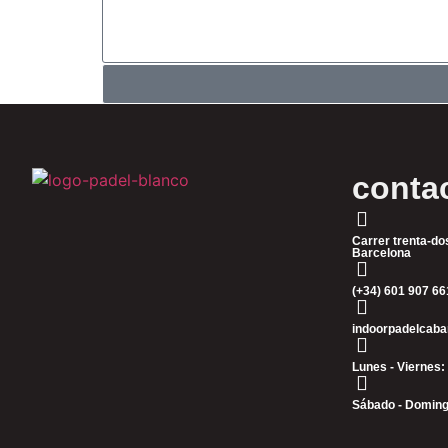
conta
Carrer trenta-do
Barcelona
(+34) 601 907 66
indoorpadelcab
Lunes - Viernes:
Sábado - Domingo